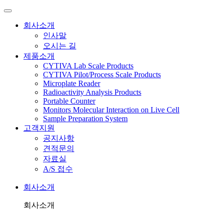
회사소개
인사말
오시는 길
제품소개
CYTIVA Lab Scale Products
CYTIVA Pilot/Process Scale Products
Microplate Reader
Radioactivity Analysis Products
Portable Counter
Monitors Molecular Interaction on Live Cell
Sample Preparation System
고객지원
공지사항
견적문의
자료실
A/S 접수
회사소개
회사소개