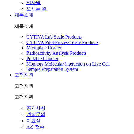
인사말
오시는 길
제품소개
제품소개
CYTIVA Lab Scale Products
CYTIVA Pilot/Process Scale Products
Microplate Reader
Radioactivity Analysis Products
Portable Counter
Monitors Molecular Interaction on Live Cell
Sample Preparation System
고객지원
고객지원
고객지원
공지사항
견적문의
자료실
A/S 접수